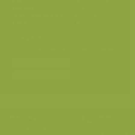
Plaats
België, Berg, Torfbroek
Fotograaf
Rollin Verlinde
Grootte origineel beeld
8256 x 5504 px.
Kleuren
Categorieën
Landschappen
>
Moerassen, laagveen en hoogveen
Bereken prijs en bestel
Toevoegen aan album
Hulp nodig?
Volg onze wilde
verhalen
BE: +32 (0) 475 966 129
Volg ons op onze
blog
of via
NL: +31 (0) 6 301 24 301