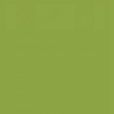
Gelderse roos
Gelderse roos / Viburnum opulus
Rekem, Lanaken, Limburg,
Plaats
Belgium
Fotograaf
Jeroen Mentens
Grootte origineel
6000 x 4000 px.
beeld
Kleuren
Categorieën
Geografische zones
>
Benelux