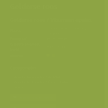
Gelderse roos
Gelderse roos / Viburnum opulus
Rekem, Lanaken, Limburg,
Plaats
Belgium
Fotograaf
Jeroen Mentens
Grootte origineel
4000 x 6000 px.
beeld
Kleuren
Categorieën
Geografische zones
>
Benelux
Geografische zones
>
West-Europa
Soorten
Bereken prijs en bestel
Toevoegen aan album