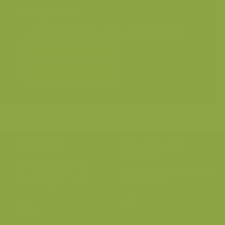
Categorieën
Landschappen
>
Zee, strand, schorren en duinen
Bereken prijs en bestel
Toevoegen aan album
Hulp nodig?
Volg onze wilde
verhalen
BE: +32 (0) 475 966 129
Volg ons op onze
blog
of via
NL: +31 (0) 6 301 24 301
social media.
info@vildaphoto.net
FAQ
Contact