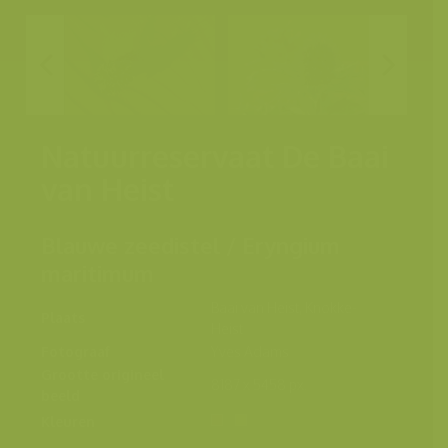
Natuurreservaat De Baai
van Heist
Blauwe zeedistel / Eryngium
maritimum
Baai van Heist, Knokke-
Plaats
Heist
Fotograaf
Yves Adams
Grootte origineel
8187 x 5458 px.
beeld
Kleuren