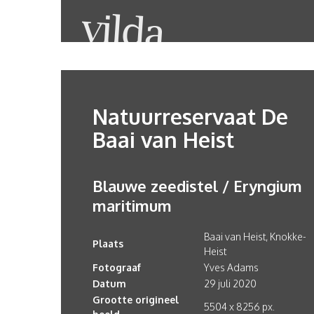
Natuurreservaat De
Baai van Heist
Blauwe zeedistel / Eryngium
maritimum
Baai van Heist, Knokke-
Plaats
Heist
Fotograaf
Yves Adams
Datum
29 juli 2020
Grootte origineel
5504 x 8256 px.