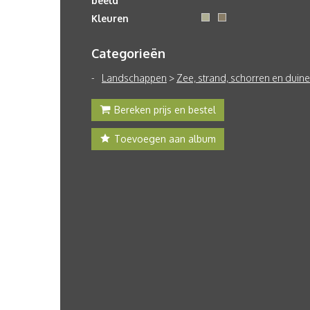
beeld
Kleuren
Categorieën
Landschappen
>
Zee, strand, schorren en duin
Bereken prijs en bestel
Toevoegen aan album