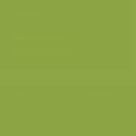
Categorieën
Landschappen
>
Zee, strand, schorren en duinen
Bereken prijs en bestel
Toevoegen aan album
Hulp nodig?
Volg onze wilde
verhalen
BE: +32 (0) 475 966 129
Volg ons op onze
blog
of via
NL: +31 (0) 6 301 24 301
social media.
info@vildaphoto.net
FAQ
Contact