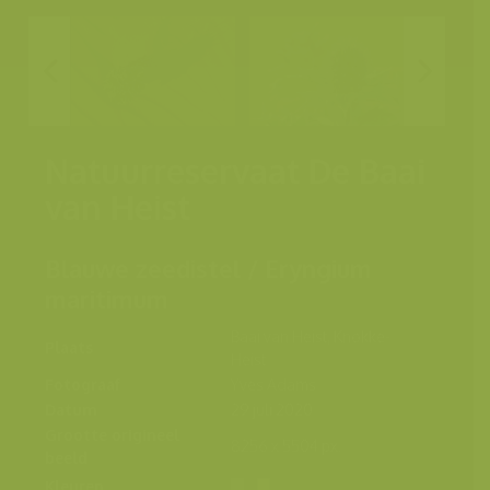
Natuurreservaat De Baai
van Heist
Blauwe zeedistel / Eryngium
maritimum
Baai van Heist, Knokke-
Plaats
Heist
Fotograaf
Yves Adams
Datum
29 juli 2020
Grootte origineel
8256 x 5504 px.
beeld
Kleuren