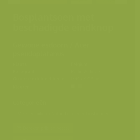
Bosplantsoen met
beschadigde eindknop
Gewone esdoorn / Acer
pseudoplatanus
Plaats
Belgium
Fotograaf
Rollin Verlinde
Grootte origineel beeld
1344 x 6818 px.
Kleuren
Categorieën
Mens en milieu
>
Natuurbeheer en bosbeheer
Bereken prijs en bestel