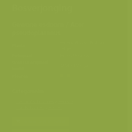
Bosverjonging
Gewone esdoorn / Acer
pseudoplatanus
Bertem, Vlaams-Brabant,
Plaats
België
Fotograaf
Jeroen Mentens
Grootte origineel
3264 x 4896 px.
beeld
Kleuren
Categorieën
Geografische zones
>
Benelux
Landschappen
>
Bossen
Bereken prijs en bestel