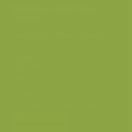
Nationaal Park New
Forest
Gaspeldoorn / Ulex europaeus
Hampshire, Groot-
Plaats
Brittannië
Fotograaf
Yves Adams
Grootte origineel
2832 x 4256 px.
beeld
Kleuren
Categorieën
Landschappen
>
Heide, vennen en landduinen
Bereken prijs en bestel
Toevoegen aan album