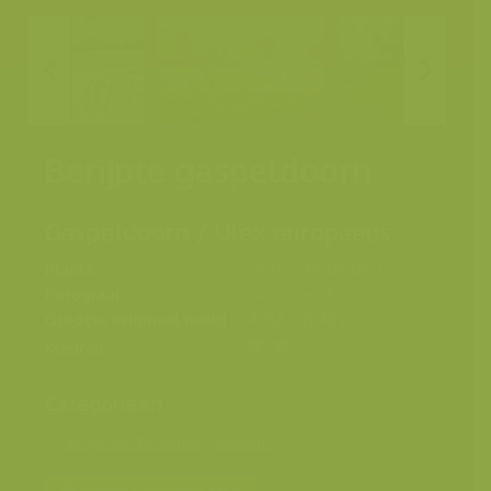
Berijpte gaspeldoorn
Gaspeldoorn / Ulex europaeus
Plaats
Veluwe, Nederland
Fotograaf
Lars Soerink
Grootte origineel beeld
4288 x 2848 px.
Kleuren
Categorieën
Geografische zones
>
Benelux