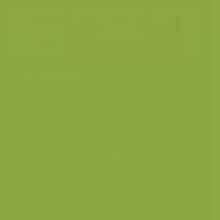
Muziekbos
Gaspeldoorn / Ulex europaeus
Plaats
Ronse
Fotograaf
Yves Adams
Grootte origineel beeld
8256 x 5504 px.
Kleuren
Categorieën
Geografische zones
>
Benelux
Landschappen
>
Heide, vennen en landduinen