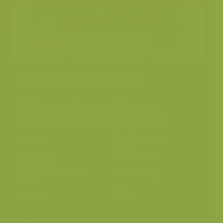
Zink-engels gras
Zink-engels gras / Armeria
maritima subspecies halleri
Plombières, Luik,
Plaats
België
Fotograaf
Jeroen Mentens
Grootte origineel
5243 x 3495 px.
beeld
Kleuren
Categorieën