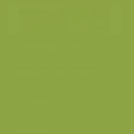
Zink-engels gras
Zink-engels gras / Armeria
maritima subspecies halleri
Plombières, Luik,
Plaats
België
Fotograaf
Jeroen Mentens
Grootte origineel
4992 x 3328 px.
beeld
Kleuren
Categorieën