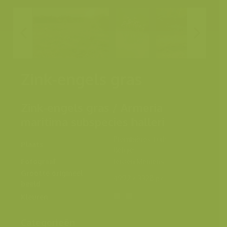
Zink-engels gras
Zink-engels gras / Armeria
maritima subspecies halleri
Plombières, Luik,
Plaats
België
Fotograaf
Jeroen Mentens
Grootte origineel
4992 x 3328 px.
beeld
Kleuren
Categorieën