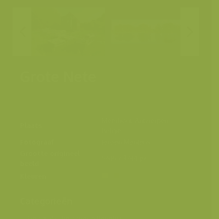
Grote Nete
Meerhout, Antwerpen,
Plaats
België
Fotograaf
Jeroen Mentens
Grootte origineel
5616 x 3744 px.
beeld
Kleuren
Categorieën
Geografische zones
>
Benelux