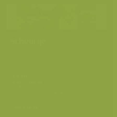
Schuurtje
Meerhout, Antwerpen,
Plaats
België
Fotograaf
Jeroen Mentens
Grootte origineel
5616 x 3744 px.
beeld
Kleuren
Categorieën
Geografische zones
>
Benelux