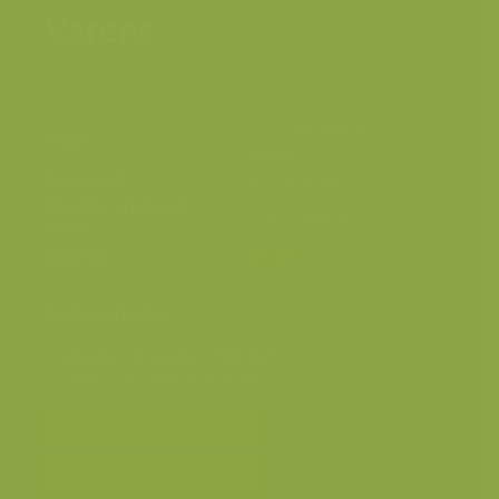
Varens
Geel, Antwerpen,
Plaats
België
Fotograaf
Jeroen Mentens
Grootte origineel
3744 x 5616 px.
beeld
Kleuren
Categorieën
Geografische zones
>
Benelux
Varia
>
Patronen en abstract
Bereken prijs en bestel
Toevoegen aan album