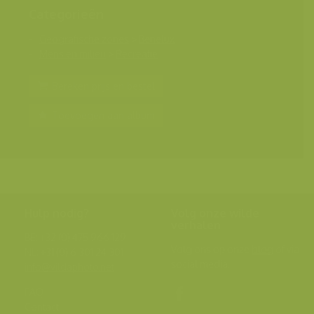
Categorieën
Geografische zones
>
Benelux
Mens en milieu
>
Recreatie
Bereken prijs en bestel
Toevoegen aan album
Hulp nodig?
Volg onze wilde
verhalen
BE: +32 (0) 475 966 129
Volg ons op onze
blog
of via
NL: +31 (0) 6 301 24 301
social media.
info@vildaphoto.net
FAQ
Contact