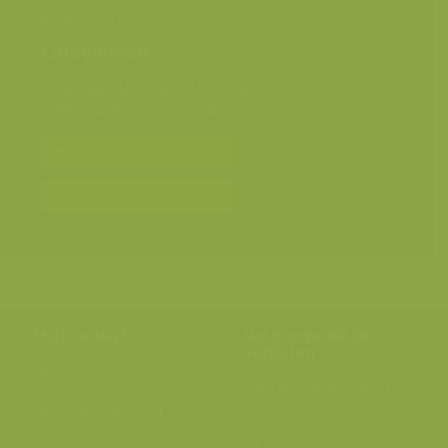
Konikpaard
Categorieën
Geografische zones
>
Benelux
Mens en milieu
>
Recreatie
Bereken prijs en bestel
Toevoegen aan album
Hulp nodig?
Volg onze wilde
verhalen
BE: +32 (0) 475 966 129
Volg ons op onze
blog
of via
NL: +31 (0) 6 301 24 301
social media.
info@vildaphoto.net
FAQ