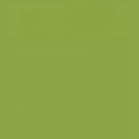
Hobokense polder
Scheldevallei, Hoboken,
Plaats
Antwerpen
Fotograaf
Yves Adams
Datum
1 november 2014
Grootte origineel
7360 x 4912 px.
beeld
Kleuren
Galloways