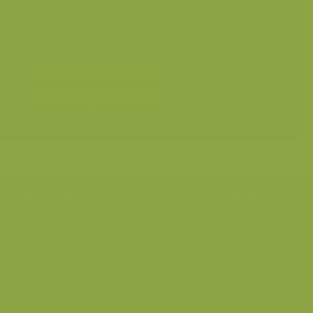
Categorieën
Geografische zones
>
Benelux
Bereken prijs en bestel
Toevoegen aan album
Hulp nodig?
Volg onze wilde
verhalen
BE: +32 (0) 475 966 129
Volg ons op onze
blog
of via
NL: +31 (0) 6 301 24 301
social media.
info@vildaphoto.net
FAQ
Contact