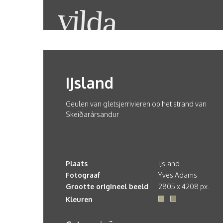
IJsland
Geulen van gletsjerrivieren op het strand van
Skeiðarársandur
Plaats
IJsland
Fotograaf
Yves Adams
Grootte origineel beeld
2805 x 4208 px.
Kleuren