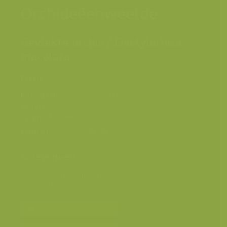
Orchideëenweelde
Gevlekte orchis / Dactylorhiza
maculata
Walsbergen, Linter, Vlaams-
Plaats
Brabant, België
Fotograaf
Jeroen Mentens
Grootte
3579 x 5368 px.
origineel beeld
Kleuren
Categorieën
Geografische zones
>
Benelux
Landschappen
>
Graslanden
Bereken prijs en bestel