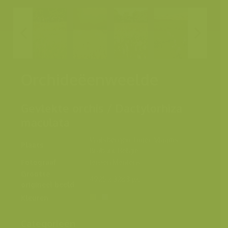
Orchideëenweelde
Gevlekte orchis / Dactylorhiza
maculata
Walsbergen, Linter, Vlaams-
Plaats
Brabant, België
Fotograaf
Jeroen Mentens
Grootte
4925 x 3283 px.
origineel beeld
Kleuren
Categorieën