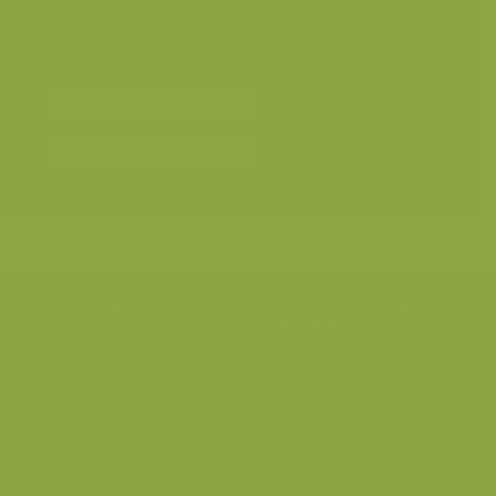
Geografische zones
>
Benelux
Landschappen
>
Graslanden
Bereken prijs en bestel
Toevoegen aan album
Hulp nodig?
Volg onze wilde
verhalen
BE: +32 (0) 475 966 129
Volg ons op onze
blog
of via
NL: +31 (0) 6 301 24 301
social media.
info@vildaphoto.net
FAQ
Contact