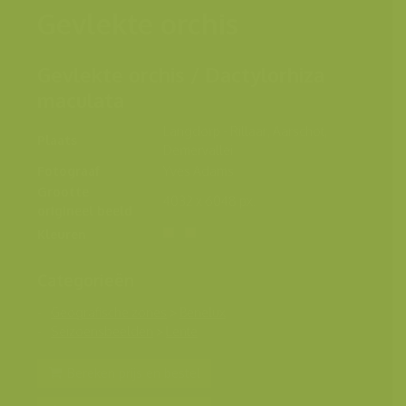
Gevlekte orchis
Gevlekte orchis / Dactylorhiza
maculata
Langdorp - Rillaar, Aarschot,
Plaats
Demervallei
Fotograaf
Yves Adams
Grootte
4032 x 6048 px.
origineel beeld
Kleuren
Categorieën
Geografische zones
>
Benelux
Seizoensbeelden
>
Lente
Bereken prijs en bestel