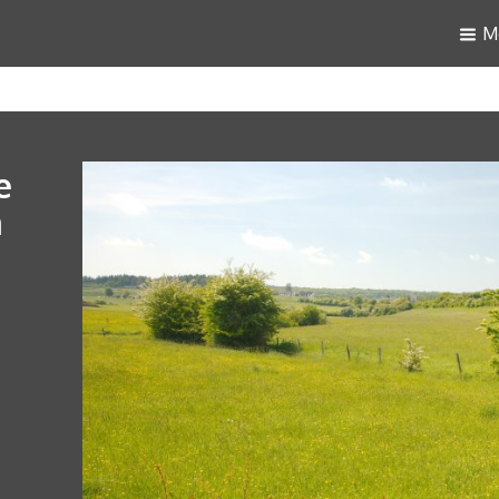
M
e
n