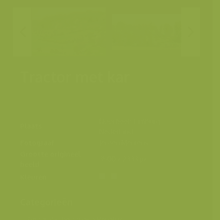
Tractor met kar
Noorbeek, Limburg,
Plaats
Nederland
Fotograaf
Jeroen Mentens
Grootte origineel
3500 x 2333 px.
beeld
Kleuren
Categorieën
Geografische zones
>
Benelux