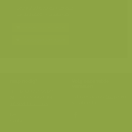
Geografische zones
>
Benelux
Landschappen
>
Graslanden
Bereken prijs en bestel
Toevoegen aan album
Hulp nodig?
Volg onze wilde
verhalen
BE: +32 (0) 475 966 129
Volg ons op onze
blog
of via
NL: +31 (0) 6 301 24 301
social media.
info@vildaphoto.net
FAQ
Contact