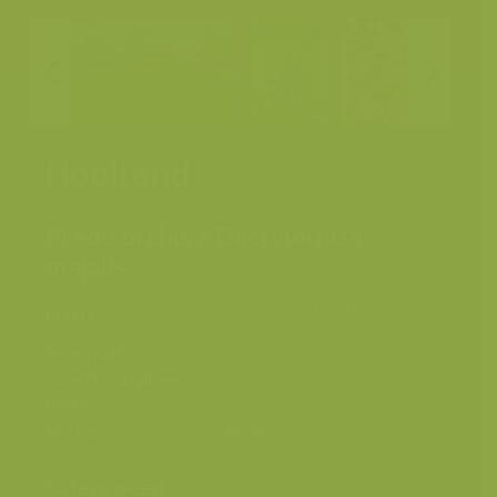
Hooiland
Brede orchis / Dactylorhiza
majalis
Tienen, Vlaams-Brabant,
Plaats
België
Fotograaf
Jeroen Mentens
Grootte origineel
5616 x 3744 px.
beeld
Kleuren
Categorieën