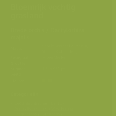
Bloemrijk vochtig
grasland
Brede orchis / Dactylorhiza
majalis
Snoekengracht, Boutersem,
Plaats
Vlaams-Brabant, België
Fotograaf
Jeroen Mentens
Grootte
origineel
4154 x 6231 px.
beeld
Kleuren
Categorieën
Geografische zones
>
Benelux
Geografische zones
>
West-Europa
Landschappen
>
Graslanden