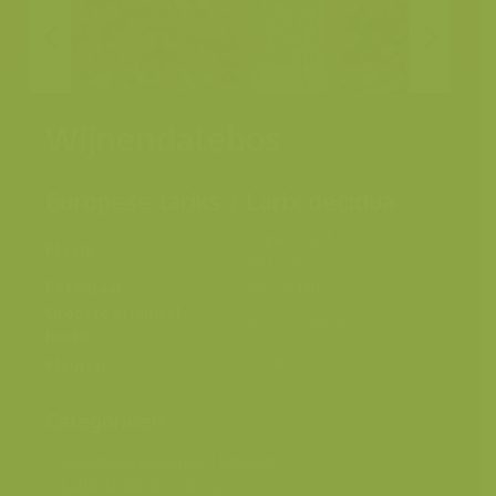
Wijnendalebos
Europese lariks / Larix decidua
Wijnendalebos,
Plaats
Torhout
Fotograaf
Yves Adams
Grootte origineel
4625 x 2701 px.
beeld
Kleuren
Categorieën
Geografische zones
>
Benelux
Landschappen
>
Bossen