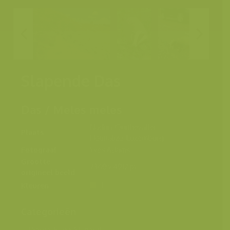
Slapende Das
Das / Meles meles
Nadrin, Ourthevallei,
Plaats
Houffalize, Luxemburg
Fotograaf
Yves Adams
Grootte
7360 x 4912 px.
origineel beeld
Kleuren
Categorieën
Diergedrag
>
Slapend