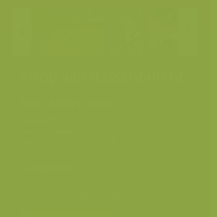
Strop aan dassenburcht
Das / Meles meles
Fotograaf
Yves Adams
Grootte origineel beeld
4256 x 2832 px.
Kleuren
Categorieën
Mens en milieu
>
Jacht en visserij
Mens en milieu
>
Milieuvervuiling