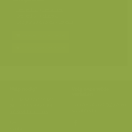
Diergedrag
>
Diersporen
Diergedrag
>
Slapend
Geografische zones
>
Benelux
Bereken prijs en bestel
Toevoegen aan album
Hulp nodig?
Volg onze wilde
verhalen
BE: +32 (0) 475 966 129
Volg ons op onze
blog
of via
NL: +31 (0) 6 301 24 301
social media.
info@vildaphoto.net
FAQ
Contact