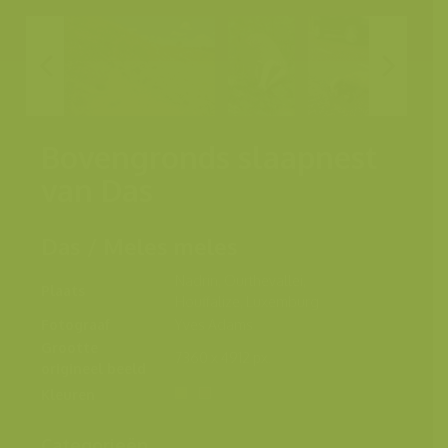
Bovengronds slaapnest
van Das
Das / Meles meles
Nadrin, Ourthevallei,
Plaats
Houffalize, Luxemburg
Fotograaf
Yves Adams
Grootte
7360 x 4912 px.
origineel beeld
Kleuren
Categorieën