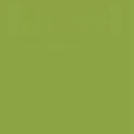
Ecoduct Kikbeek
Nationaal Park Hoge Kempen,
Plaats
Maasmechelen
Fotograaf
Yves Adams
Grootte
4928 x 3280 px.
origineel beeld
Kleuren
Categorieën
Geografische zones
>
Benelux