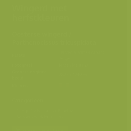
Wingerd met
herfstkleuren
Oosterse wingerd /
Parthenocissus tricuspidata
Leuven, Vlaams-Brabant,
Plaats
België
Fotograaf
Jeroen Mentens
Grootte origineel
2823 x 4249 px.
beeld
Kleuren
Categorieën
Geografische zones
>
Benelux
Seizoensbeelden
>
Herfst
Bereken prijs en bestel