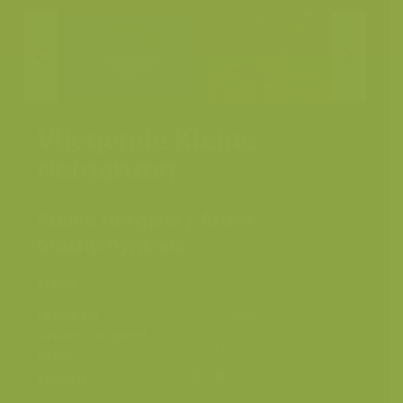
Vliegende Kleine
rietganzen
Kleine rietgans / Anser
brachyrhynchus
Polders, West-
Plaats
Vlaanderen
Fotograaf
Yves Adams
Grootte origineel
5154 x 3407 px.
beeld
Kleuren