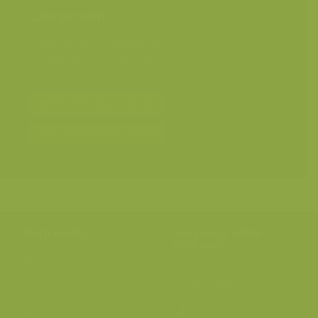
Categorieën
Diergedrag
>
In beweging
Geografische zones
>
Benelux
Seizoensbeelden
>
Winter
Bereken prijs en bestel
Toevoegen aan album
Hulp nodig?
Volg onze wilde
verhalen
BE: +32 (0) 475 966 129
Volg ons op onze
blog
of via
NL: +31 (0) 6 301 24 301
social media.
info@vildaphoto.net
FAQ