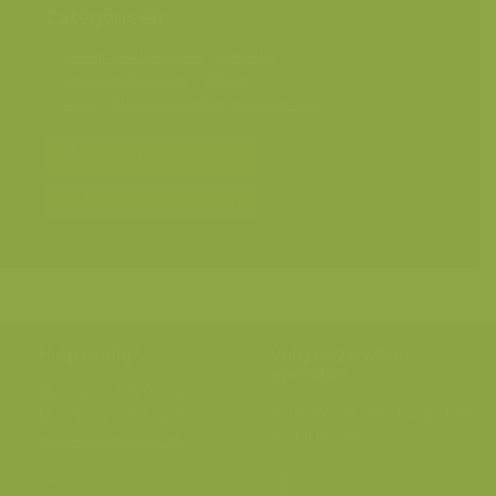
Categorieën
Geografische zones
>
Benelux
Seizoensbeelden
>
Winter
Varia
>
Tussen schemer en dageraad
Bereken prijs en bestel
Toevoegen aan album
Hulp nodig?
Volg onze wilde
verhalen
BE: +32 (0) 475 966 129
Volg ons op onze
blog
of via
NL: +31 (0) 6 301 24 301
social media.
info@vildaphoto.net
FAQ