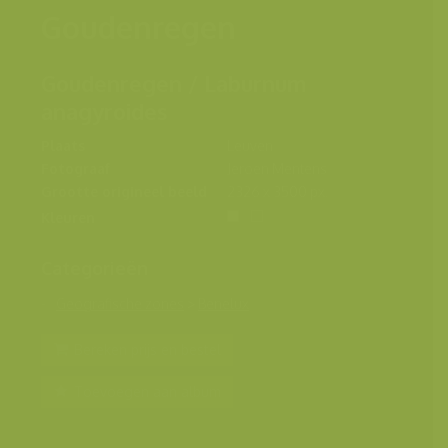
Goudenregen
Goudenregen / Laburnum
anagyroides
Plaats
Leuven
Fotograaf
Jeroen Mentens
Grootte origineel beeld
2326 x 3500 px.
Kleuren
Categorieën
Geografische zones
>
Benelux
Bereken prijs en bestel
Toevoegen aan album