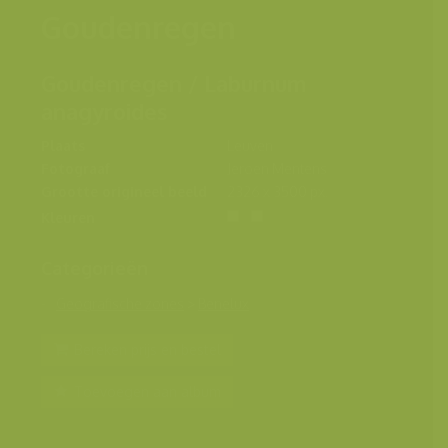
Goudenregen
Goudenregen / Laburnum
anagyroides
Plaats
Leuven
Fotograaf
Jeroen Mentens
Grootte origineel beeld
2326 x 3500 px.
Kleuren
Categorieën
Geografische zones
>
Benelux
Bereken prijs en bestel
Toevoegen aan album