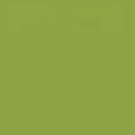
Slapende Grijze
zeehond-baby
Grijze zeehond / Halichoerus
grypus
Donna Nook, Lincolnshire,
Plaats
Groot-Brittannië
Fotograaf
Yves Adams
Grootte
5356 x 3496 px.
origineel beeld
Kleuren