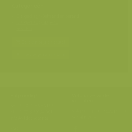
Categorieën
Diergedrag
>
Baltsend en parend
Diergedrag
>
Slapend
Soorten
Bereken prijs en bestel
Toevoegen aan album
Hulp nodig?
Volg onze wilde
verhalen
BE: +32 (0) 475 966 129
Volg ons op onze
blog
of via
NL: +31 (0) 6 301 24 301
social media.
info@vildaphoto.net
FAQ