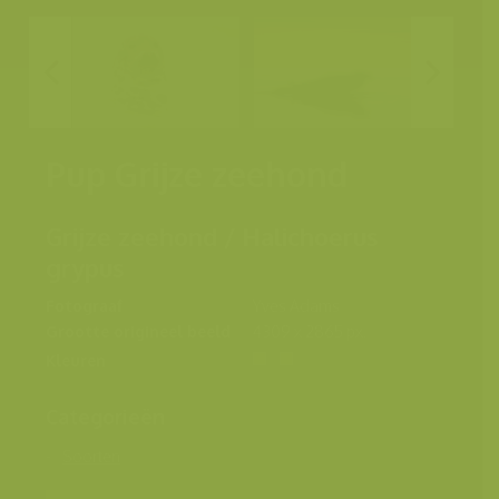
Pup Grijze zeehond
Grijze zeehond / Halichoerus
grypus
Fotograaf
Yves Adams
Grootte origineel beeld
4309 x 2865 px.
Kleuren
Categorieën
Soorten