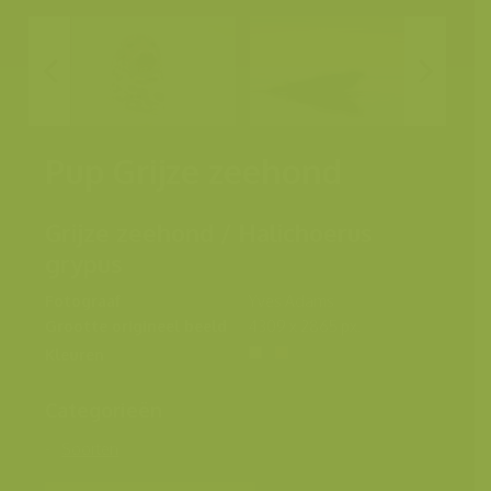
Pup Grijze zeehond
Grijze zeehond / Halichoerus
grypus
Fotograaf
Yves Adams
Grootte origineel beeld
4309 x 2865 px.
Kleuren
Categorieën
Soorten