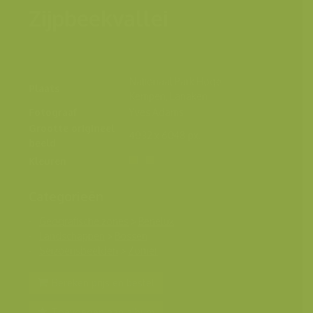
Zijpbeekvallei
Nationaal Park Hoge
Plaats
Kempen, Lanaken
Fotograaf
Yves Adams
Grootte origineel
4032 x 6048 px.
beeld
Kleuren
Categorieën
Geografische zones
>
Benelux
Landschappen
>
Bossen
Seizoensbeelden
>
Zomer
Bereken prijs en bestel
Toevoegen aan album