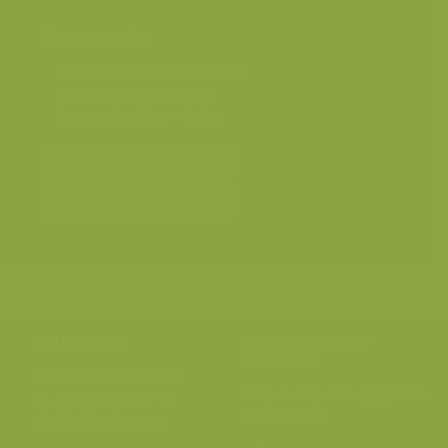
Categorieën
Geografische zones
>
Benelux
Landschappen
>
Bossen
Seizoensbeelden
>
Herfst
Bereken prijs en bestel
Toevoegen aan album
Hulp nodig?
Volg onze wilde
verhalen
BE: +32 (0) 475 966 129
Volg ons op onze
blog
of via
NL: +31 (0) 6 301 24 301
social media.
info@vildaphoto.net