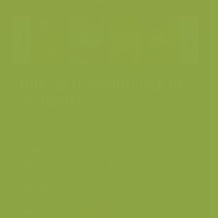
Blik op boomkruinen in
de herfst
Munsterbos, Munsterbilzen,
Plaats
Limburg, België
Fotograaf
Jeroen Mentens
Datum
31 oktober 2014
Grootte
5081 x 3629 px.
origineel beeld
Kleuren