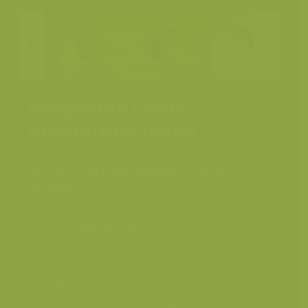
Roepende Grote
mantelmeeuwen
Grote mantelmeeuw / Larus
marinus
Fotograaf
Yves Adams
Grootte origineel beeld
4256 x 2832 px.
Kleuren
Categorieën
Diergedrag
>
Baltsend en parend