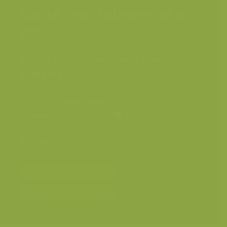
Grote mantelmeeuw op
zee
Grote mantelmeeuw / Larus
marinus
Fotograaf
Yves Adams
Grootte origineel beeld
2832 x 4256 px.
Kleuren
Categorieën
Bereken prijs en bestel
Toevoegen aan album