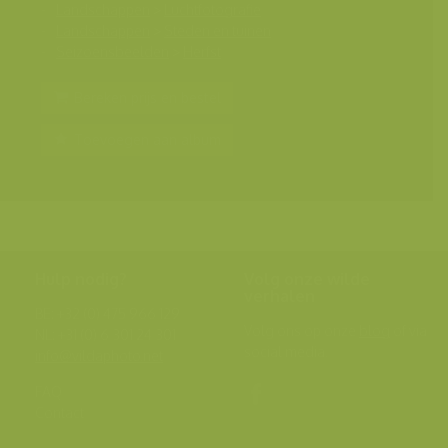
Landschappen
>
Luchtfotografie
Landschappen
>
Steden en tuinen
Seizoensbeelden
>
Herfst
Bereken prijs en bestel
Toevoegen aan album
Hulp nodig?
Volg onze wilde
verhalen
BE: +32 (0) 475 966 129
Volg ons op onze
blog
of via
NL: +31 (0) 6 301 24 301
social media.
info@vildaphoto.net
FAQ
Contact