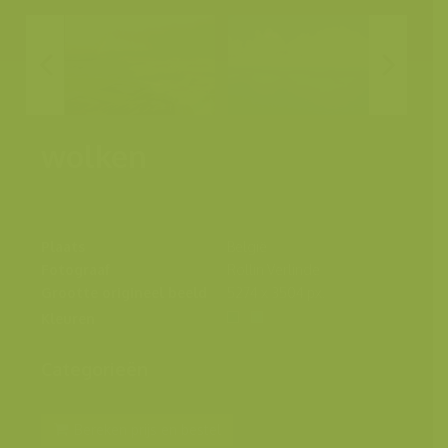
wolken
Plaats
België
Fotograaf
Rollin Verlinde
Grootte origineel beeld
5274 x 3504 px.
Kleuren
Categorieën
Bereken prijs en bestel