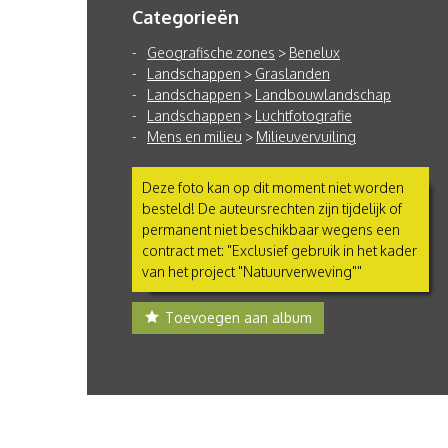
Categorieën
Geografische zones
>
Benelux
Landschappen
>
Graslanden
Landschappen
>
Landbouwlandschap
Landschappen
>
Luchtfotografie
Mens en milieu
>
Milieuvervuiling
Deze foto kan op dit moment niet worden
besteld! De auteursrechten zijn tijdelijk of
permanent niet beschikbaar wegens een
contract met: "Exclusief gebruik in het kader
van het project "Natuurverweving""
Toevoegen aan album