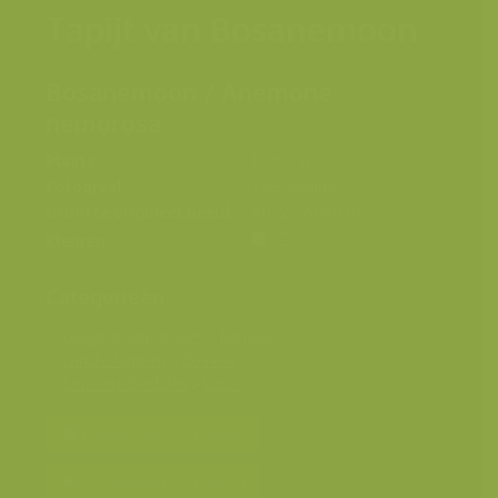
Tapijt van Bosanemoon
Bosanemoon / Anemone
nemorosa
Plaats
Roborst
Fotograaf
Yves Adams
Grootte origineel beeld
4032 x 6048 px.
Kleuren
Categorieën
Geografische zones
>
Benelux
Landschappen
>
Bossen
Seizoensbeelden
>
Lente
Bereken prijs en bestel
Toevoegen aan album