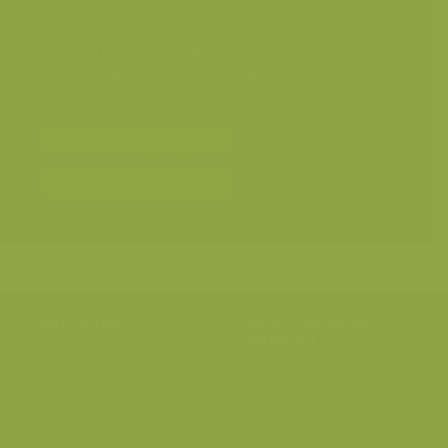
Geografische zones
>
Benelux
Landschappen
>
Luchtfotografie
Landschappen
>
Zoet water, rivieren, meren
Varia
>
Tussen schemer en dageraad
Bereken prijs en bestel
Toevoegen aan album
Hulp nodig?
Volg onze wilde
verhalen
BE: +32 (0) 475 966 129
Volg ons op onze
blog
of via
NL: +31 (0) 6 301 24 301
social media.
info@vildaphoto.net
FAQ